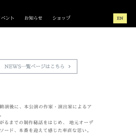
イベント
お知らせ
ショップ
EN
NEWS一覧ページはこちら
の回の終演後に、本公演の作家・演出家によるア
。
がるまでの制作秘話をはじめ、 地元オーデ
ソード、本番を迎えて感じた率直な思い。