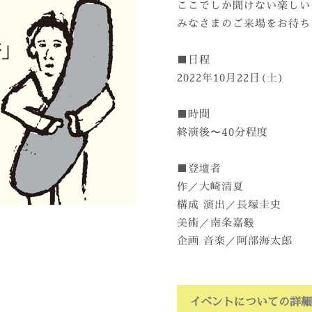
ここでしか聞けない楽しい
みなさまのご来場をお待ち
■日程
2022年10月22日(土)
■時間
終演後〜40分程度
■登壇者
作／大崎清夏
構成 演出／長塚圭史
美術／南条嘉毅
企画 音楽／阿部海太郎
イベントについての詳細