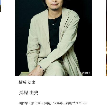
構成 演出
長塚 圭史
劇作家・演出家・俳優。1996年、演劇プロデュー