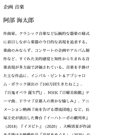
企画 音楽
阿部 海太郎
作曲家。クラシック音楽など伝統的な器楽の様式
に着目しながら楽器の今日的な表現を追求する。
楽曲のみならず、コンサートの企画やアルバム制
作など、すぐれた美的感覚と知性から生まれる音
楽表現が多方面で評価されている。音楽を手掛け
た主な作品に、インバル・ピント＆アブシャロ
ム・ポラック演出の『100万回生きたねこ』、
『百鬼オペラ 羅生門』、NHK『日曜美術館』テ
ーマ曲、ドラマ『京都人の密かな愉しみ』、アニ
メーション映画『雨を告げる漂流団地』など。長
塚圭史が演出した舞台『イーハトーボの劇列車』
（2018）『イヌビト』（2020）、大崎清夏が作詞
を手掛けた映像作品「高尾をめぐる」（2020）の