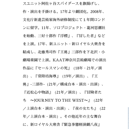
スユニット阿佐ヶ谷スパイダースを旗揚げし、
作・演出を手掛ける。17年より劇団化。2008年、
文化庁新進芸術家海外研修制度にて１年間ロンド
ンに留学。11年、ソロプロジェクト・葛河思潮社
を始動、三好十郎作『浮標』、『冒した者』など
を上演。17年、新ユニット・新ロイヤル大衆舎を
結成し、北條秀司作『王将』三部作を下北沢・小
劇場楽園で上演。KAAT神奈川芸術劇場での演出
作品に『セールスマンの死』（18年・21年／演
出）、『常陸坊海尊』（19年／演出）、『王
将』-三部作-（21年／構成台本・演出・出演）、
『近松心中物語』（21年／演出）、『冒険者た
ち 〜JOURNEY TO THE WEST〜』（22年
／上演台本・演出・出演）、『夜の女たち』（22
年／上演台本・演出）。その他近年の主な舞台
に、新ロイヤル大衆舎『緊急事態軽演劇八夜』