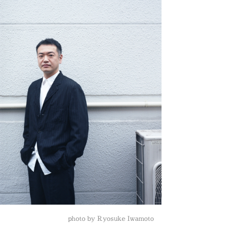
photo by Ryosuke Iwamoto