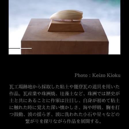
Photo：Keizo Kioku
瓦工場跡地から採取した粘土や能登瓦の道具を用いた
作品。瓦産業や珠洲焼、珪藻土など、珠洲では歴史が
土と共にあることに作家は注目し、自身が初めて粘土
に触れた時に覚えた深い懐かしさ、海や呼吸、胸を打
つ鼓動、波の揺らぎ、波に洗われた小石や星々などの
繋がりを探りながら作品を展開する。