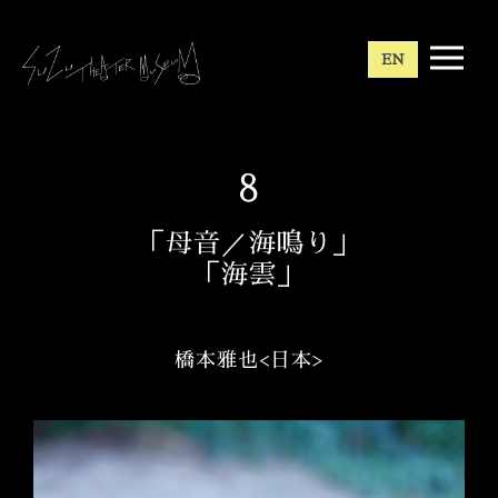
EN
8
「母音／海鳴り」
「海雲」
橋本雅也<日本>