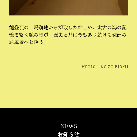
能登瓦の工場跡地から採取した粘土や、太古の海の記
憶を繋ぐ鯨の骨が、歴史と共に今もあり続ける珠洲の
原風景へと誘う。
Photo：Keizo Kioku
NEWS
お知らせ