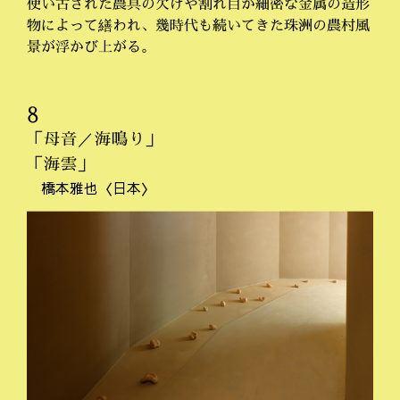
使い古された農具の欠けや割れ目が細密な金属の造形
物によって繕われ、幾時代も続いてきた珠洲の農村風
景が浮かび上がる。
8
「母音／海鳴り」
「海雲」
橋本雅也〈日本〉